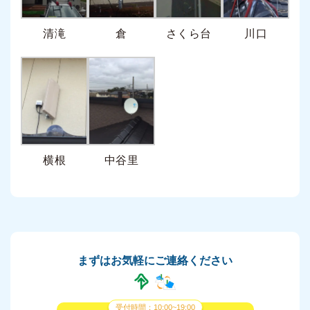
清滝
倉
さくら台
川口
横根
中谷里
まずはお気軽にご連絡ください
受付時間：10:00~19:00