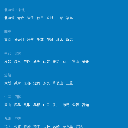
北海道・東北
北海道
青森
岩手
秋田
宮城
山形
福島
関東
東京
神奈川
埼玉
千葉
茨城
栃木
群馬
中部・北陸
愛知
岐阜
静岡
新潟
山梨
長野
石川
富山
福井
近畿
大阪
兵庫
京都
滋賀
奈良
和歌山
三重
中国・四国
岡山
広島
鳥取
島根
山口
香川
徳島
愛媛
高知
九州・沖縄
福岡
佐賀
長崎
熊本
大分
宮崎
鹿児島
沖縄