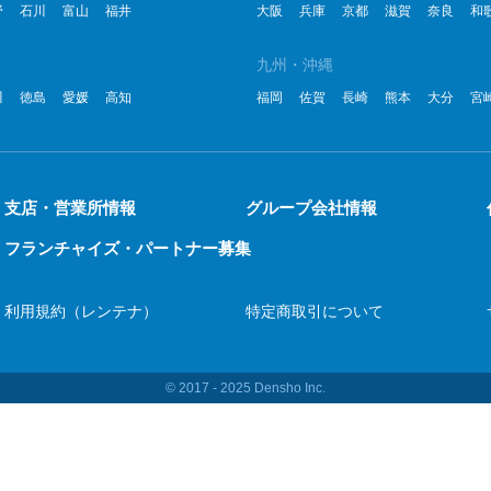
野
石川
富山
福井
大阪
兵庫
京都
滋賀
奈良
和
九州・沖縄
川
徳島
愛媛
高知
福岡
佐賀
長崎
熊本
大分
宮
支店・営業所情報
グループ会社情報
フランチャイズ・パートナー募集
利用規約（レンテナ）
特定商取引について
© 2017 ‐ 2025 Densho Inc.