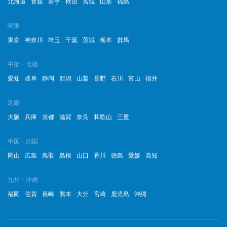
北海道
青森
岩手
秋田
宮城
山形
福島
関東
東京
神奈川
埼玉
千葉
茨城
栃木
群馬
中部・北陸
愛知
岐阜
静岡
新潟
山梨
長野
石川
富山
福井
近畿
大阪
兵庫
京都
滋賀
奈良
和歌山
三重
中国・四国
岡山
広島
鳥取
島根
山口
香川
徳島
愛媛
高知
九州・沖縄
福岡
佐賀
長崎
熊本
大分
宮崎
鹿児島
沖縄