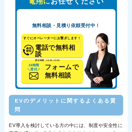
電翔に
お任せください
無料相談・見積り依頼受付中！
すぐにオペレーターにお繋ぎします！
電話で無料相
談
受付時間：10:00~19:00
24時間
フォームで
＼受付／
無料相談
EVのデメリットに関するよくある質
問
EV導入を検討している方の中には、制度や安全性に