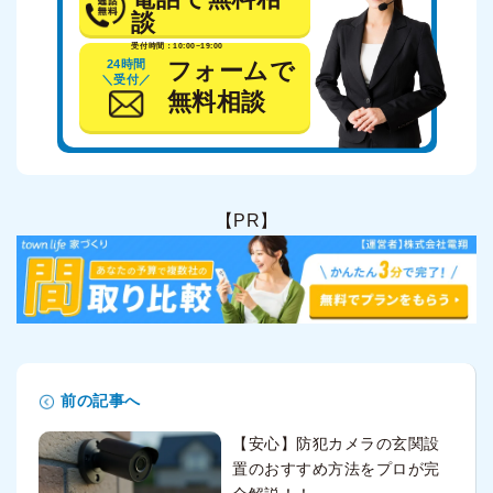
談
受付時間：10:00~19:00
24時間
フォームで
＼受付／
無料相談
【PR】
前の記事へ
【安心】防犯カメラの玄関設
置のおすすめ方法をプロが完