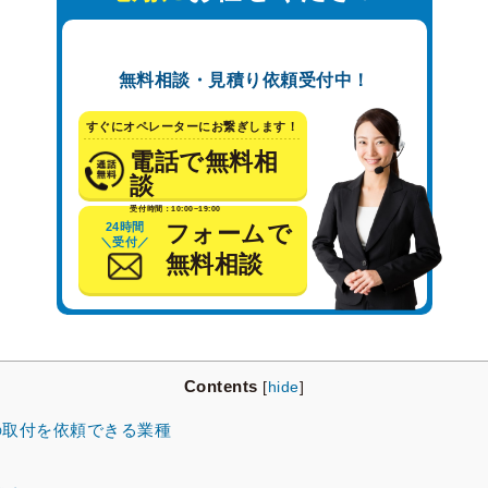
無料相談・見積り依頼受付中！
すぐにオペレーターにお繋ぎします！
電話で無料相
談
受付時間：10:00~19:00
24時間
フォームで
＼受付／
無料相談
Contents
[
hide
]
取付を依頼できる業種