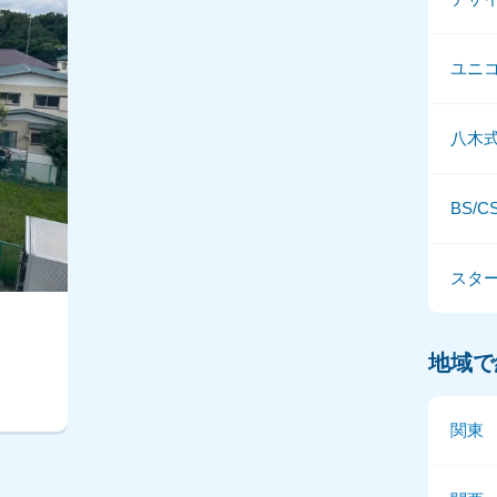
ユニ
八木
BS/
スタ
地域で
関東