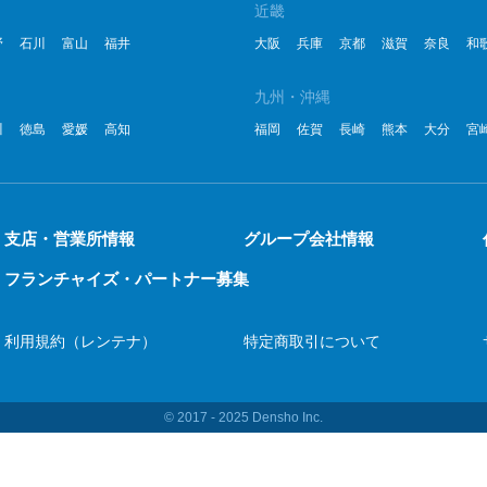
近畿
野
石川
富山
福井
大阪
兵庫
京都
滋賀
奈良
和
九州・沖縄
川
徳島
愛媛
高知
福岡
佐賀
長崎
熊本
大分
宮
支店・営業所情報
グループ会社情報
フランチャイズ・パートナー募集
利用規約（レンテナ）
特定商取引について
© 2017 ‐ 2025 Densho Inc.