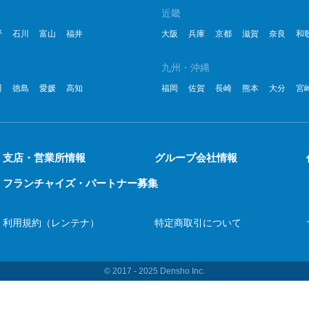
近畿
野
石川
富山
福井
大阪
兵庫
京都
滋賀
奈良
和
九州・沖縄
川
徳島
愛媛
高知
福岡
佐賀
長崎
熊本
大分
宮
支店・営業所情報
グループ会社情報
フランチャイズ・パートナー募集
利用規約（レンテナ）
特定商取引について
© 2017 ‐ 2025 Densho Inc.