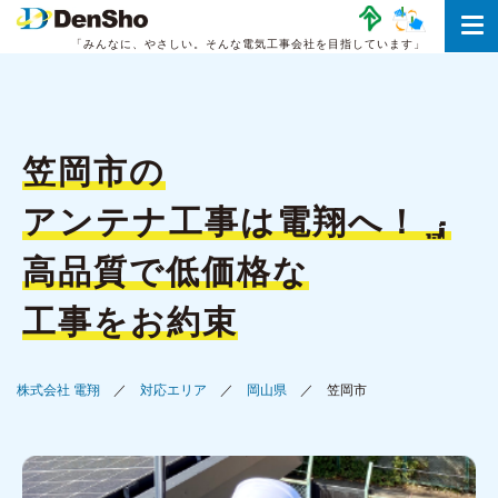
「みんなに、やさしい。
そんな電気工事会社を目指しています」
笠岡市の
アンテナ工事は
電翔へ！
高品質で低価格な
工事をお約束
株式会社 電翔
対応エリア
岡山県
笠岡市