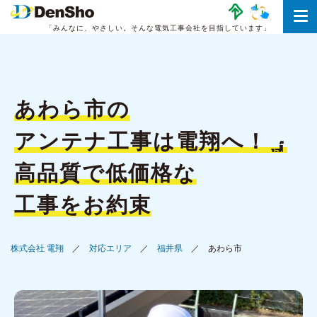
「みんなに、やさしい。
そんな電気工事会社を目指しています」
あわら市の
アンテナ工事は
電翔へ！
高品質で低価格な
工事をお約束
株式会社 電翔
対応エリア
福井県
あわら市