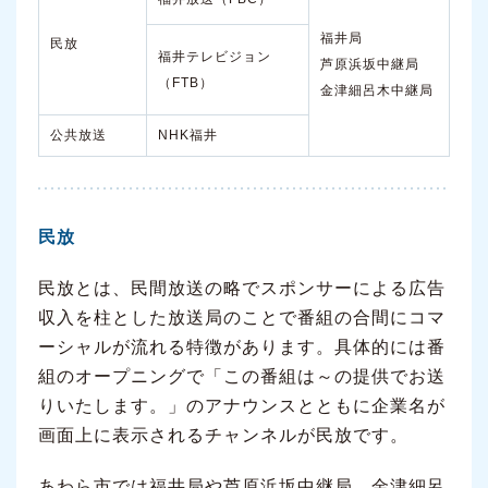
福井局
民放
福井テレビジョン
芦原浜坂中継局
（FTB）
金津細呂木中継局
公共放送
NHK福井
民放
民放とは、民間放送の略でスポンサーによる広告
収入を柱とした放送局のことで番組の合間にコマ
ーシャルが流れる特徴があります。具体的には番
組のオープニングで「この番組は～の提供でお送
りいたします。」のアナウンスとともに企業名が
画面上に表示されるチャンネルが民放です。
あわら市では福井局や芦原浜坂中継局、金津細呂