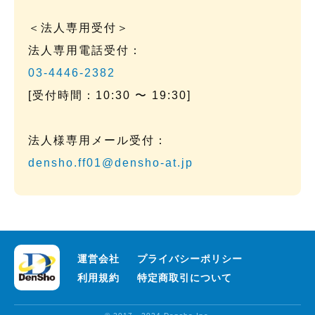
②人の生命、身体、または財産の保護のために必要な
場合であって、お客さま本人の同意を得ることが困難
＜法人専用受付＞
である場合
③公衆衛生の向上又は児童の健全な育成の推進のため
法人専用電話受付：
に特に必要がある場合であって、本人の同意を得るこ
03-4446-2382
とが困難である場合
④国、または地方公共団体又はその委託を受けた者が
[受付時間：10:30 〜 19:30]
法令の定める事務を遂行することに対して、協力する
必要がある場合であって、お客さまの同意を得ること
により当該事務の遂行に支障を及ぼすおそれがある場
法人様専用メール受付：
合
densho.ff01@densho-at.jp
⑤お客さま同意の上、お客さまの氏名、住所、電話番
号、サービスの内容を含む個人情報を、アンテナ技術
保証信用協会に提供する場合があります。
⑥本人が特定されないデータに不可逆変換した上で、
第三者広告配信事業者においてマッチングを行い、そ
の結果に基づいて広告を配信する場合
運営会社
プライバシーポリシー
(5) 個人情報の取扱いの委託について
利用規約
特定商取引について
個人情報の取扱いの全部又は、一部を当社の選定基準
に合致した委託先に委託することがあります。