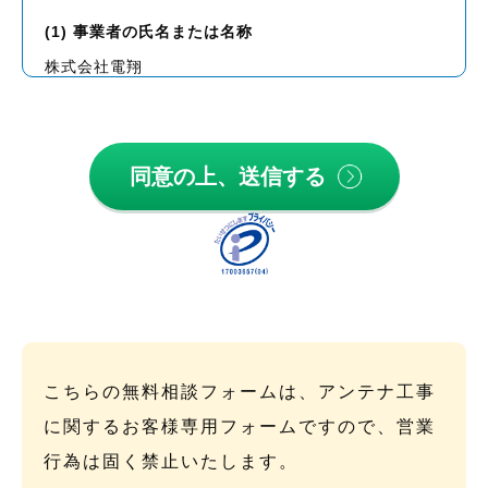
(1) 事業者の氏名または名称
株式会社電翔
(2) 個人情報保護管理者（若しくはその代理人）の氏
名又は職名、所属及び連絡先
個人情報保護管理者：竹内 達也
電話番号：048-940-0118
(3) 個人情報の利用目的
お問い合わせいただいた内容に回答するため
サービス向上のため
アクセス解析のため
当社サービスのご紹介、ご案内のため
(4) 個人情報の第三者提供について
こちらの無料相談フォームは、アンテナ工事
当社は、以下の場合を除いて、個人データを第三者へ
に関するお客様専用フォームですので、営業
提供することはしません。
行為は固く禁止いたします。
①法令に基づく場合