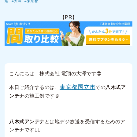
送
大澤
東京都
【PR】
こんにちは！株式会社 電翔の大澤です😎
東京都国立市
本日ご紹介するのは、
での
八木式ア
ンテナ
の施工例です📡
八木式アンテナ
とは地デジ放送を受信するためのア
ンテナです🙆‍♂️