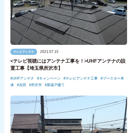
2021.07.15
テレビアンテナ
<テレビ視聴にはアンテナ工事を！>UHFアンテナの設
置工事【埼玉県所沢市】
UHFアンテナ
キャンペーン
テレビアンテナ工事
ブースター本
体
吉田
所沢市
新築戸建て