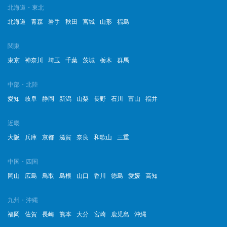
北海道・東北
北海道
青森
岩手
秋田
宮城
山形
福島
関東
東京
神奈川
埼玉
千葉
茨城
栃木
群馬
中部・北陸
愛知
岐阜
静岡
新潟
山梨
長野
石川
富山
福井
近畿
大阪
兵庫
京都
滋賀
奈良
和歌山
三重
中国・四国
岡山
広島
鳥取
島根
山口
香川
徳島
愛媛
高知
九州・沖縄
福岡
佐賀
長崎
熊本
大分
宮崎
鹿児島
沖縄